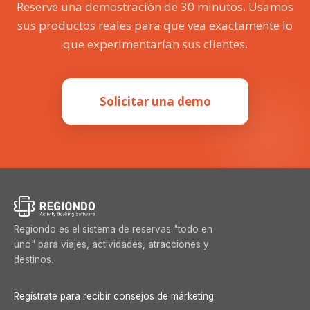
Reserve una demostración de 30 minutos. Usamos
OTAs y distribuidores
sus productos reales para que vea exactamente lo
✓
✓
locales
que experimentarían sus clientes.
USUARIOS
Solicitar una demo
✓
✓
Acceso multiusuario
Hasta
Número de usuarios
Ilimitados
3
Regiondo es el sistema de reservas "todo en
uno" para viajes, actividades, atracciones y
destinos.
Regístrate para recibir consejos de márketing