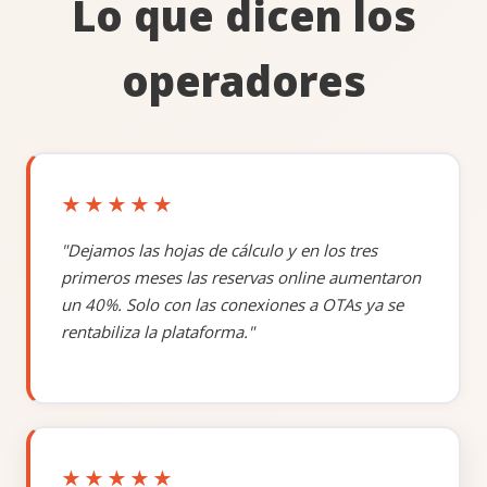
Lo que dicen los
Widget de reservas
para su web
✓
✓
operadores
(optimizado para
móvil)
Panel de reservas
✓
✓
completo
★★★★★
Reglas de precios
✓
✓
"Dejamos las hojas de cálculo y en los tres
PRÓXIMAMENTE
primeros meses las reservas online aumentaron
un 40%. Solo con las conexiones a OTAs ya se
Procesamiento de
rentabiliza la plataforma."
✓
✓
pagos online
✓
✓
Vistas de calendario
✓
✓
★★★★★
Resumen de reservas