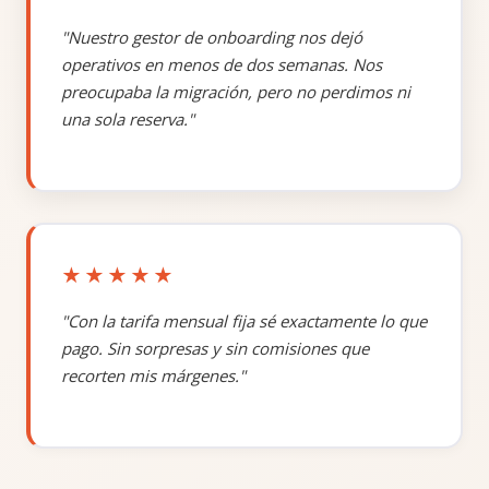
"Nuestro gestor de onboarding nos dejó
✓
✓
Lista de invitados
operativos en menos de dos semanas. Nos
preocupaba la migración, pero no perdimos ni
una sola reserva."
Programación de
✓
✓
personal y
equipamiento
✓
✓
Tickets
★★★★★
Vouchers y
✓
✓
"Con la tarifa mensual fija sé exactamente lo que
certificados regalo
pago. Sin sorpresas y sin comisiones que
recorten mis márgenes."
—
✓
Paquetes combinados
DISTRIBUCIÓN