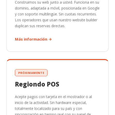
Construimos su web junto a usted. Funciona en su
dominio, adaptada a móvil, posicionada en Google
✓
✓
Notas de reserva
y con soporte multilingüe. Sin cuotas recurrentes.
Los operadores que usan nuestro website builder
✓
✓
Mensajes a clientes
duplican sus reservas directas.
Más información →
App de escaneo de
✓
✓
entradas
Base de datos de
✓
✓
clientes
PRÓXIMAMENTE
Autogestión del
Regiondo POS
—
✓
cliente (cancelaciones,
cambios)
Acepte pagos con tarjeta en el mostrador o al
inicio de la actividad. Sin hardware especial,
MARKETING Y REPORTES
totalmente localizado para su país y con
sincronización en tiempo real con su panel de