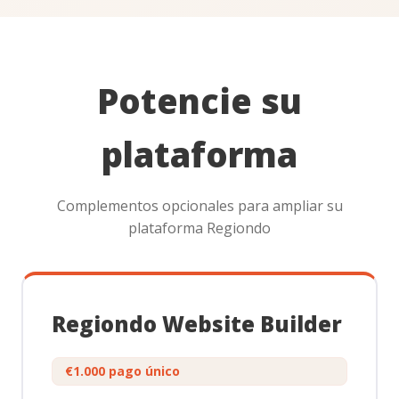
✓
✓
Channel Manager
Gestión de partners y
✓
✓
mayoristas
Potencie su
Flujo de reserva para
✓
✓
plataforma
walk-ins
GESTIÓN DE CLIENTES
Complementos opcionales para ampliar su
plataforma Regiondo
✓
✓
Reseñas de clientes
Notificaciones por
✓
✓
SMS y email
Regiondo Website Builder
Emails personalizados
✓
✓
€1.000 pago único
para clientes