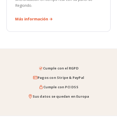
Ventas adicionales y
✓
✓
Regiondo.
cruzadas
Más información →
✓
✓
Editor de escaparate
Conexiones con redes
✓
✓
sociales
✓
✓
Google Tag Manager
Cumple con el RGPD
Informes y
✓
✓
Pagos con Stripe & PayPal
estadísticas
Cumple con PCI DSS
✓
✓
Exportación de datos
Sus datos se quedan en Europa
Configuración
—
✓
avanzada de Google