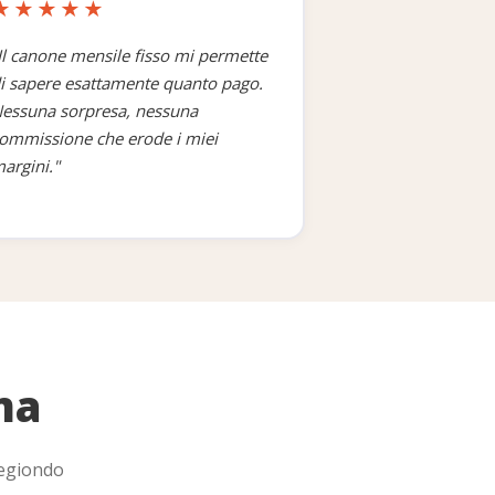
★★★★★
✓
Il canone mensile fisso mi permette
i sapere esattamente quanto pago.
✓
essuna sorpresa, nessuna
ommissione che erode i miei
argini."
✓
✓
✓
✓
ma
✓
Regiondo