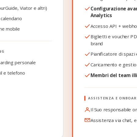
Guide, Viator e altri)
Configurazione ava
Analytics
 calendario
Accesso API + webh
one mobile
Biglietti e voucher PD
brand
NG
Pianificatore di spazi
oarding personale
Caricamento e gestion
il e telefono
Membri del team ill
ASSISTENZA E ONBOA
Il Suo responsabile 
Assistenza via chat, e