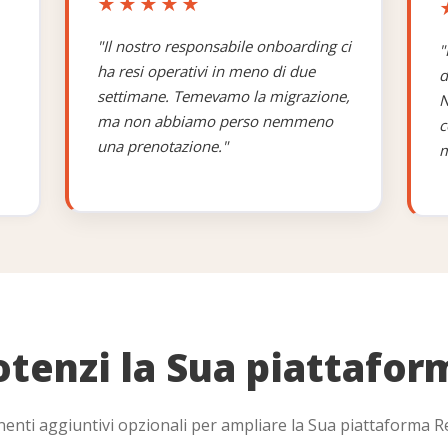
★★★★★
✓
IVO
"Il nostro responsabile onboarding ci
"
ha resi operativi in meno di due
d
settimane. Temevamo la migrazione,
✓
line
N
ma non abbiamo perso nemmeno
c
una prenotazione."
m
✓
✓
✓
✓
 attrezzature
otenzi la Sua piattafor
✓
nti aggiuntivi opzionali per ampliare la Sua piattaforma 