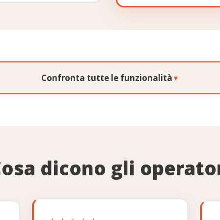
Confronta tutte le funzionalità
▼
Grow
I
osa dicono gli operato
 il Suo sito (ottimizzato per
✓
✓
ompleta