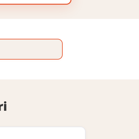
Pro
ri
✓
✓