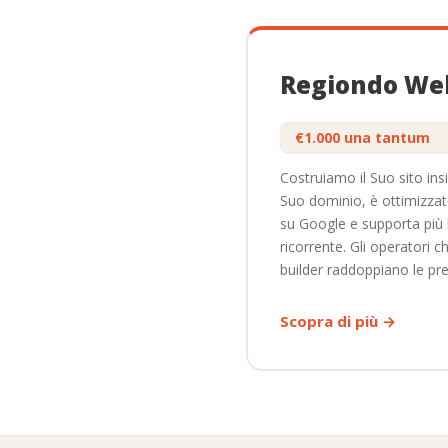
Voucher e buoni regalo
Regiondo Web
Pacchetti combinati
CANALI DI VENDITA
€1.000 una tantum
Costruiamo il Suo sito ins
Channel Manager
Suo dominio, è ottimizzat
su Google e supporta più 
Gestione partner e grossis
ricorrente. Gli operatori 
builder raddoppiano le pre
Flusso di prenotazione per
Scopra di più →
GESTIONE CLIENTI
Recensioni ospiti