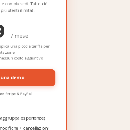
 e con più sedi. Tutto ciò
iù utenti illimitati.
9
/ mese
pplica una piccola tariffa per
otazione
 nessun costo aggiuntivo
i una demo
on Stripe & PayPal
(raggruppa esperienze)
odifiche + cancellazioni)