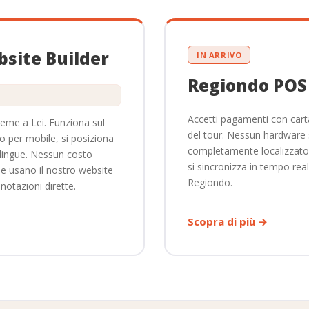
✓
—
site Builder
IN ARRIVO
Regiondo POS
Accetti pagamenti con carta
ieme a Lei. Funziona sul
✓
del tour. Nessun hardware 
o per mobile, si posiziona
completamente localizzato 
lingue. Nessun costo
si sincronizza in tempo re
✓
ti
che usano il nostro website
Regiondo.
notazioni dirette.
✓
 walk-in
Scopra di più →
✓