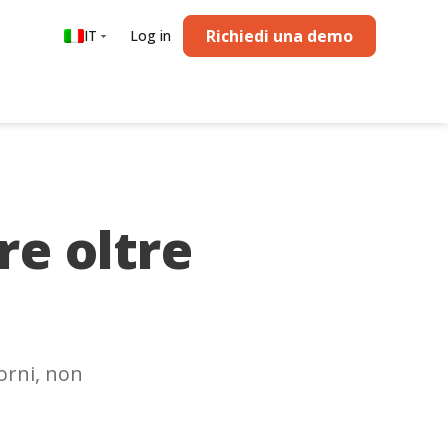
Richiedi una demo
IT
Log in
re oltre
orni, non