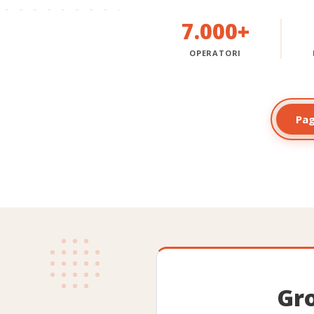
7.000+
OPERATORI
Pa
Gr