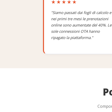
★★★★★
Regole di prezzo
IN ARR
"Siamo passati dai fogli di calcolo e
nei primi tre mesi le prenotazioni
online sono aumentate del 40%. Le
Elaborazione pagamenti on
sole connessioni OTA hanno
ripagato la piattaforma."
Viste calendario
Riepilogo prenotazioni
Lista ospiti
Pianificazione personale e
P
Biglietti
Compone