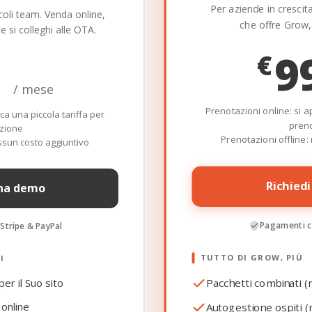
Per aziende in crescita
ccoli team. Venda online,
che offre Grow, p
e si colleghi alle OTA.
9
€
/ mese
Prenotazioni online: si a
ca una piccola tariffa per
pren
zione
Prenotazioni offline:
essun costo aggiuntivo
Richied
una demo
Pagamenti c
Stripe & PayPal
TUTTO DI GROW, PIÙ
I
Pacchetti combinati 
er il Suo sito
online
Autogestione ospiti (m