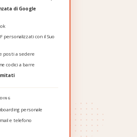
nzata di Google
ook
F personalizzati con il Suo
 e posti a sedere
e codici a barre
imitati
RDING
onboarding personale
mail e telefono