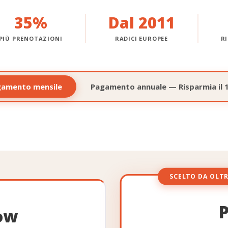
35%
Dal 2011
PIÙ PRENOTAZIONI
RADICI EUROPEE
R
gamento mensile
Pagamento annuale — Risparmia il
SCELTO DA OLTR
P
ow